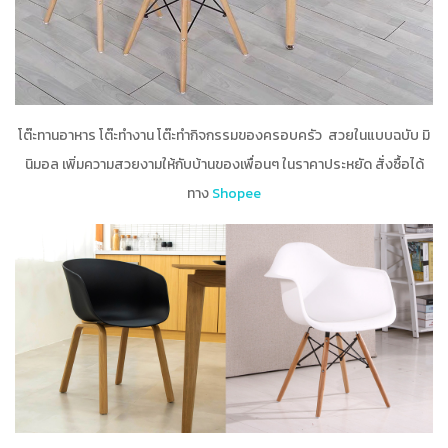
โต๊ะทานอาหาร โต๊ะทำงาน โต๊ะทำกิจกรรมของครอบครัว สวยในแบบฉบับ มิ
นิมอล เพิ่มความสวยงามให้กับบ้านของเพื่อนๆ ในราคาประหยัด สั่งซื้อได้
ทาง
Shopee