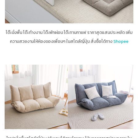
โต๊ะนั่งพื้น โต๊ะทำงงาน โต๊ะพักผ่อน โต๊ะทานกาแฟ ราคาสุดแสนประหยัด เพิ่ม
ความสวยงามให้ห้องของเพื่อนๆ ในสไตล์ญี่ปุ่น สั่งซื้อได้ทาง
Shopee