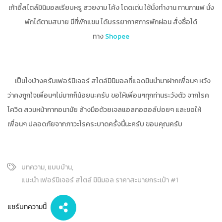
เก้าอี้สไตล์มินิมอลเรียบหรู สวยงาม โค้ง โดดเด่น ใช้นั่งทำงาน ทานกาแฟ นั่ง
พักได้ตามสบาย มีที่พักแขน ได้บรรยากาศการพักผ่อน สั่งซื้อได้
ทาง
Shopee
เป็นไงบ้างครับเฟอร์นิเจอร์ สไตล์มินิมอลที่แอดมินนำมาฝากเพื่อนๆ หวัง
ว่าคงถูกใจเพื่อนๆไม่มากก็น้อยนะครับ ขอให้เพื่อนๆทุกท่านระวังตัว จากโรค
โควิด สวมหน้ากากอนามัย ล้างมือด้วยเจลแอลกอฮอล์บ่อยๆ และขอให้
เพื่อนๆ ปลอดภัยจากภาวะโรคระบาดครั้งนี้นะครับ ขอบคุณครับ
บทความ,
แบบบ้าน,
แนะนำ เฟอร์นิเจอร์ สไตล์ มินิมอล ราคาสะบายกระเป๋า #1
แชร์บทความนี้