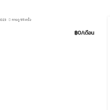
2023
การดู 911 ครั้ง
฿0/เดือน